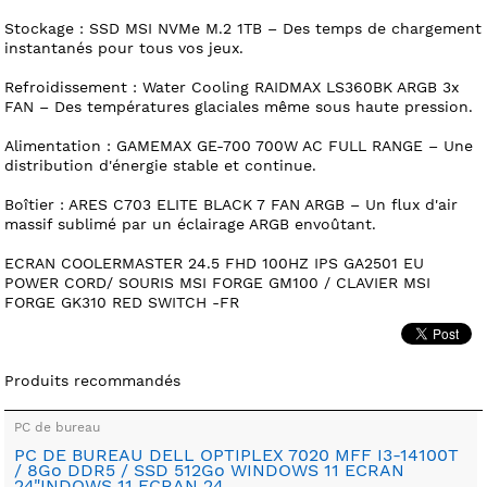
Stockage : SSD MSI NVMe M.2 1TB – Des temps de chargement
instantanés pour tous vos jeux.
Refroidissement : Water Cooling RAIDMAX LS360BK ARGB 3x
FAN – Des températures glaciales même sous haute pression.
Alimentation : GAMEMAX GE-700 700W AC FULL RANGE – Une
distribution d'énergie stable et continue.
Boîtier : ARES C703 ELITE BLACK 7 FAN ARGB – Un flux d'air
massif sublimé par un éclairage ARGB envoûtant.
ECRAN COOLERMASTER 24.5 FHD 100HZ IPS GA2501 EU
POWER CORD/ SOURIS MSI FORGE GM100 / CLAVIER MSI
FORGE GK310 RED SWITCH -FR
Produits recommandés
PC de bureau
PC DE BUREAU DELL OPTIPLEX 7020 MFF I3-14100T
/ 8Go DDR5 / SSD 512Go WINDOWS 11 ECRAN
24"INDOWS 11 ECRAN 24