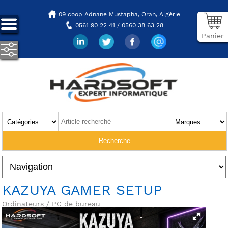
09 coop Adnane Mustapha,
Oran, Algérie
0561 90 22 41 / 0560 38 63 28
Panier
KAZUYA GAMER SETUP
Ordinateurs / PC de bureau