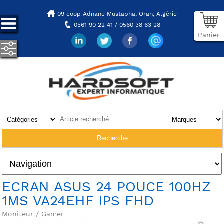
09 coop Adnane Mustapha,
Oran, Algérie
0561 90 22 41 / 0560 38 63 28
Panier
ECRAN ASUS 24 POUCE 100HZ
1MS VA24EHF IPS FHD
Moniteur / Gamer