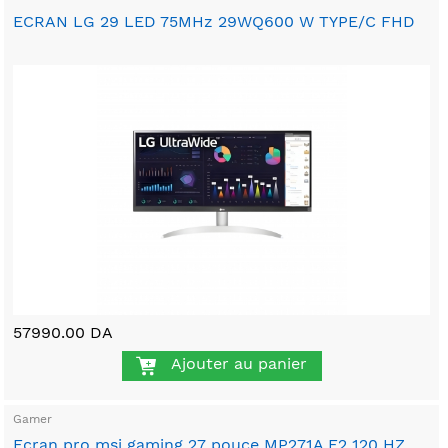
ECRAN LG 29 LED 75MHz 29WQ600 W TYPE/C FHD
57990.00 DA
Ajouter au panier
Gamer
Ecran pro msi gaming 27 pouce MP271A E2 120 HZ