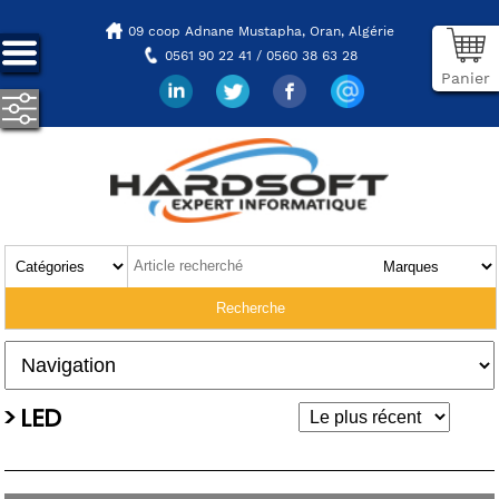
09 coop Adnane Mustapha,
Oran, Algérie
0561 90 22 41 / 0560 38 63 28
Panier
> LED