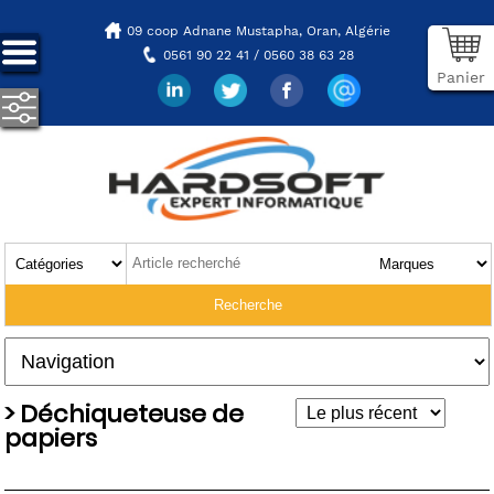
09 coop Adnane Mustapha,
Oran, Algérie
0561 90 22 41 / 0560 38 63 28
Panier
> Déchiqueteuse de
papiers