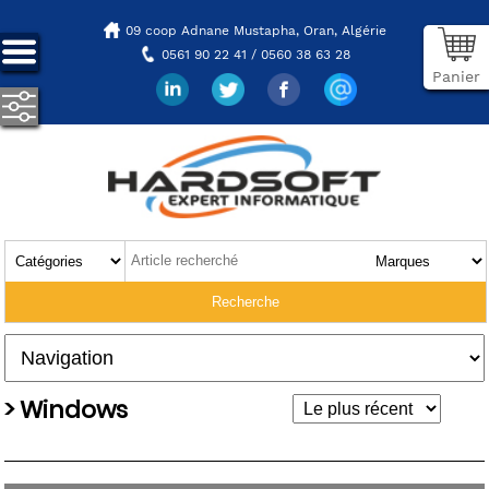
09 coop Adnane Mustapha,
Oran, Algérie
0561 90 22 41 / 0560 38 63 28
Panier
> Windows