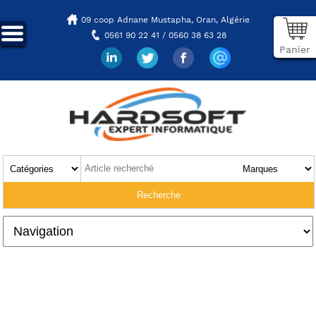
09 coop Adnane Mustapha,
Oran, Algérie
0561 90 22 41 / 0560 38 63 28
Panier