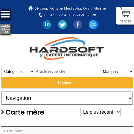
09 coop Adnane Mustapha,
Oran, Algérie
0561 90 22 41 / 0560 38 63 28
Panier
> Carte mère
Carte mère