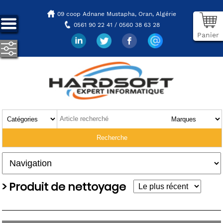
09 coop Adnane Mustapha,
Oran, Algérie
0561 90 22 41 / 0560 38 63 28
Panier
> Produit de nettoyage