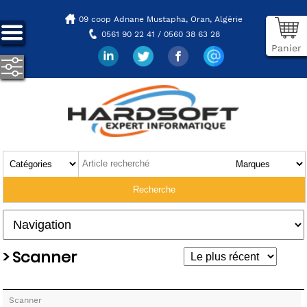
09 coop Adnane Mustapha,
Oran, Algérie
0561 90 22 41 / 0560 38 63 28
Panier
> Scanner
Scanner