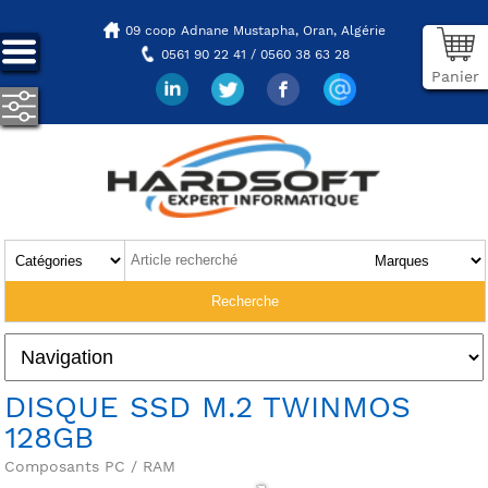
09 coop Adnane Mustapha,
Oran, Algérie
0561 90 22 41 / 0560 38 63 28
Panier
DISQUE SSD M.2 TWINMOS
128GB
Composants PC / RAM