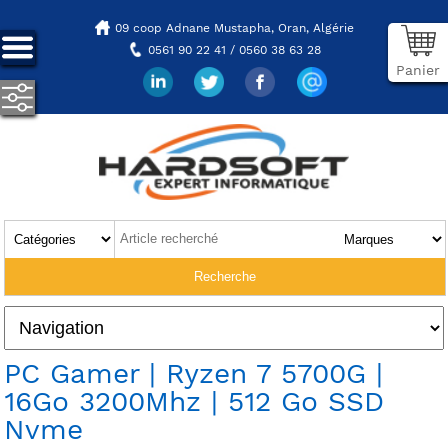
09 coop Adnane Mustapha,
Oran, Algérie
0561 90 22 41 / 0560 38 63 28
Panier
PC Gamer | Ryzen 7 5700G |
16Go 3200Mhz | 512 Go SSD
Nvme