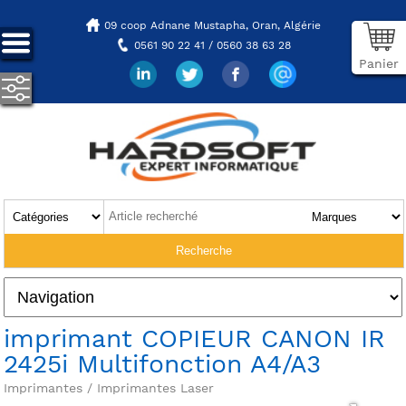
09 coop Adnane Mustapha,
Oran, Algérie
0561 90 22 41 / 0560 38 63 28
Panier
imprimant COPIEUR CANON IR
2425i Multifonction A4/A3
Imprimantes / Imprimantes Laser