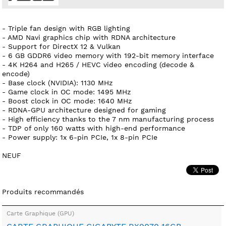
- Triple fan design with RGB lighting
- AMD Navi graphics chip with RDNA architecture
- Support for DirectX 12 & Vulkan
- 6 GB GDDR6 video memory with 192-bit memory interface
- 4K H264 and H265 / HEVC video encoding (decode &
encode)
- Base clock (NVIDIA): 1130 MHz
- Game clock in OC mode: 1495 MHz
- Boost clock in OC mode: 1640 MHz
- RDNA-GPU architecture designed for gaming
- High efficiency thanks to the 7 nm manufacturing process
- TDP of only 160 watts with high-end performance
- Power supply: 1x 6-pin PCIe, 1x 8-pin PCIe
NEUF
Produits recommandés
Carte Graphique (GPU)