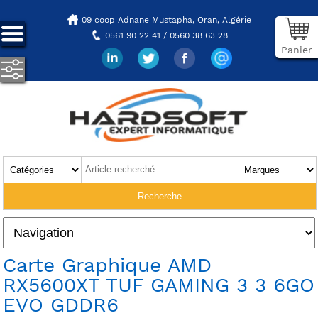
09 coop Adnane Mustapha,
Oran, Algérie
0561 90 22 41 / 0560 38 63 28
Panier
Carte Graphique AMD
RX5600XT TUF GAMING 3 3 6GO
EVO GDDR6