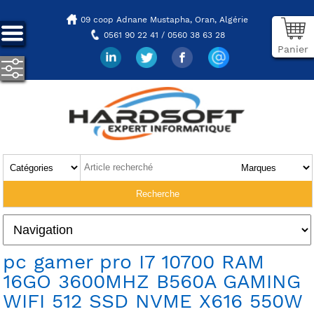
09 coop Adnane Mustapha,
Oran, Algérie
0561 90 22 41 / 0560 38 63 28
Panier
pc gamer pro I7 10700 RAM
16GO 3600MHZ B560A GAMING
WIFI 512 SSD NVME X616 550W