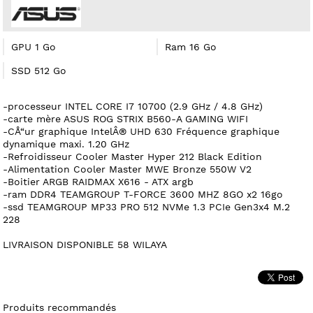
GPU 1 Go
Ram 16 Go
SSD 512 Go
-processeur INTEL CORE I7 10700 (2.9 GHz / 4.8 GHz)
-carte mère ASUS ROG STRIX B560-A GAMING WIFI
-CÅ“ur graphique IntelÂ® UHD 630 Fréquence graphique
dynamique maxi. 1.20 GHz
-Refroidisseur Cooler Master Hyper 212 Black Edition
-Alimentation Cooler Master MWE Bronze 550W V2
-Boitier ARGB RAIDMAX X616 - ATX argb
-ram DDR4 TEAMGROUP T-FORCE 3600 MHZ 8GO x2 16go
-ssd TEAMGROUP MP33 PRO 512 NVMe 1.3 PCIe Gen3x4 M.2
228
LIVRAISON DISPONIBLE 58 WILAYA
Produits recommandés