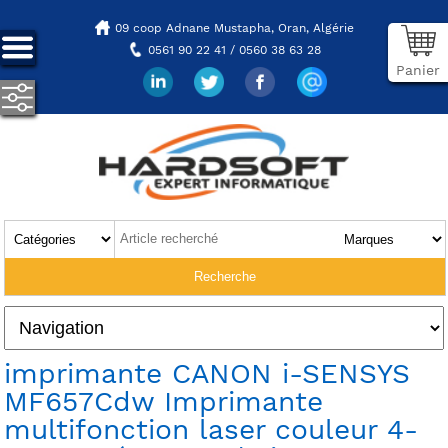
09 coop Adnane Mustapha,
Oran, Algérie
0561 90 22 41 / 0560 38 63 28
Panier
imprimante CANON i-SENSYS
MF657Cdw Imprimante
multifonction laser couleur 4-