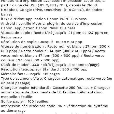
Fonctions d'impression avancées : Impression sécurisée, à
partir d'une clé USB (JPEG/TIFF/PDF), depuis le Cloud
(Dropbox, Google Drive, OneDrive)1 (PDF/JPEG), de codes-
barres
iOS : AirPrint, application Canon PRINT Business
Android : certifié Mopria, plug-in de service d'impression
Canon, application Canon PRINT Business
Vitesse de copie : Recto (A4) jusqu'à 21 ppm et 12.7 ppm en
Recto verso
Résolution de copie : Jusqu'à 600 x 600 ppp
Vitesse de numérisation : Recto noir et blanc : 27 ipm (300 x
600 ppp) / Recto couleur : 14 ipm (300 x 600 ppp) / Recto
verso noir et blanc : 47 ipm (300 x 600 ppp) / Recto verso
couleur : 27 ipm (300 x 600 ppp)
Débit de modem 33,6 kbit/s (jusqu'à 3 secondes/page)
Résolution télécopieur Standard : 200 x 100 ppp
Mémoire fax : Jusqu'à 512 pages
Type de scanner : Vitre, Chargeur automatique recto verso (en
un seul passage)
Chargeur papier (standard) : Cassette 250 feuilles + Chargeur
automatique de documents de 50 feuilles + Alimentation
manuelle 1 feuille
Sortie papier : 100 feuilles
Impression sécurisée par code PIN / Vérification du système
au démarrage