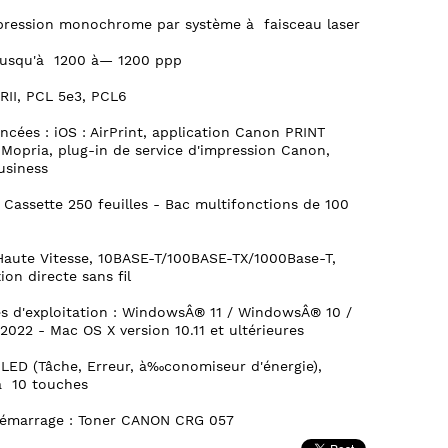
pression monochrome par système à faisceau laser
 Jusqu'à 1200 à— 1200 ppp
RII, PCL 5e3, PCL6
ncées : iOS : AirPrint, application Canon PRINT
é Mopria, plug-in de service d'impression Canon,
usiness
 Cassette 250 feuilles - Bac multifonctions de 100
 Haute Vitesse, 10BASE-T/100BASE-TX/1000Base-T,
ion directe sans fil
es d'exploitation : WindowsÂ® 11 / WindowsÂ® 10 /
022 - Mac OS X version 10.11 et ultérieures
LED (Tâche, Erreur, à‰conomiseur d'énergie),
à 10 touches
démarrage : Toner CANON CRG 057