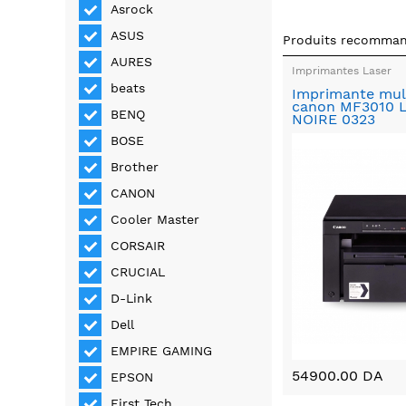
Asrock
ASUS
Produits recomma
AURES
Imprimantes Laser
beats
Imprimante mul
canon MF3010 
BENQ
NOIRE 0323
BOSE
Brother
CANON
Cooler Master
CORSAIR
CRUCIAL
D-Link
Dell
EMPIRE GAMING
54900.00 DA
EPSON
First Tech