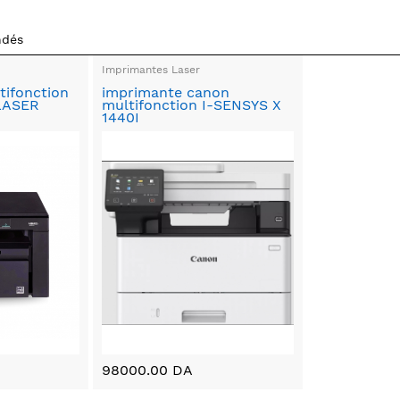
ndés
Imprimantes Laser
tifonction
imprimante canon
LASER
multifonction I-SENSYS X
1440I
98000.00 DA