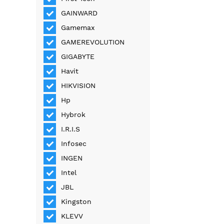
GAINWARD
Gamemax
GAMEREVOLUTION
GIGABYTE
Havit
HIKVISION
Hp
Hybrok
I.R.I.S
Infosec
INGEN
Intel
JBL
Kingston
KLEVV