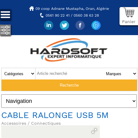
09 coop Adnane Mustapha,
Oran, Algérie
0561 90 22 41 / 0560 38 63 28
Panier
CABLE RALONGE USB 5M
Accessoires / Connectiques