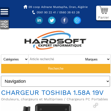
09 coop Adnane Mustapha,
Oran, Algérie
0561 90 22 41 / 0560 38 63 28
Panier
CHARGEUR TOSHIBA 1.58A 19V
Onduleurs, chargeurs et Multiprises / Chargeurs PC Portables