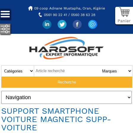
09 coop Adnane Mustapha,
Oran, Algérie
0561 90 22 41 / 0560 38 63 28
Panier
SUPPORT SMARTPHONE
VOITURE MAGNETIC SUPP-
VOITURE