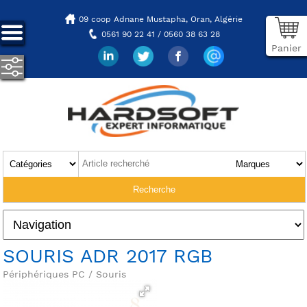
09 coop Adnane Mustapha,
Oran, Algérie
0561 90 22 41 / 0560 38 63 28
Panier
SOURIS ADR 2017 RGB
Périphériques PC / Souris