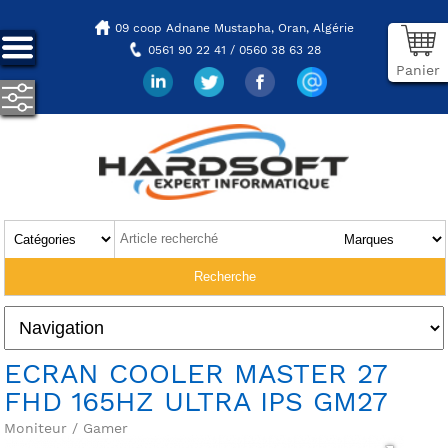
09 coop Adnane Mustapha,
Oran, Algérie
0561 90 22 41 / 0560 38 63 28
Panier
ECRAN COOLER MASTER 27
FHD 165HZ ULTRA IPS GM27
Moniteur / Gamer