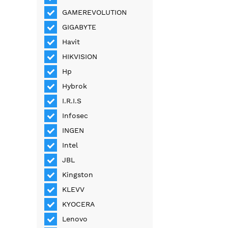
GAMEREVOLUTION
GIGABYTE
Havit
HIKVISION
Hp
Hybrok
I.R.I.S
Infosec
INGEN
Intel
JBL
Kingston
KLEVV
KYOCERA
Lenovo