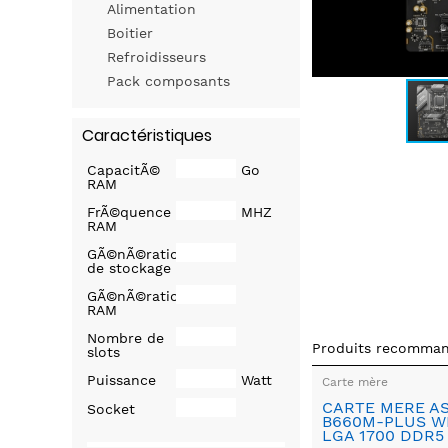
Alimentation
Boitier
Refroidisseurs
Pack composants
Caractéristiques
CapacitÃ©
Go
RAM
FrÃ©quence
MHZ
RAM
GÃ©nÃ©ration
de stockage
GÃ©nÃ©ration
RAM
Nombre de
Produits recomma
slots
Puissance
Watt
Carte mère
CARTE MERE A
Socket
B660M-PLUS WIF
LGA 1700 DDR5