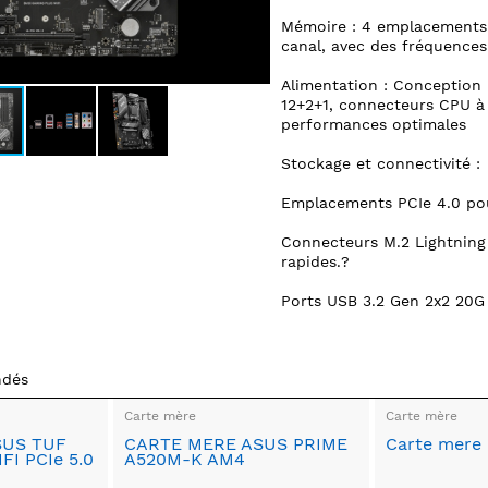
Mémoire : 4 emplacements
canal, avec des fréquence
Alimentation : Conception 
12+2+1, connecteurs CPU à
performances optimales
Stockage et connectivité :
Emplacements PCIe 4.0 pou
Connecteurs M.2 Lightning 
rapides.?
Ports USB 3.2 Gen 2x2 20G
ndés
Carte mère
Carte mère
SUS TUF
CARTE MERE ASUS PRIME
Carte mere 
I PCIe 5.0
A520M-K AM4