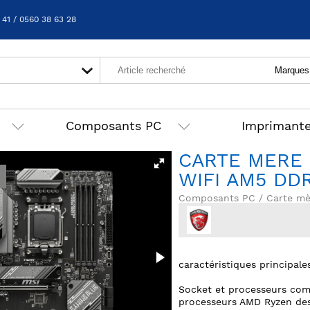
 41 / 0560 38 63 28
Composants PC
Imprimant
CARTE MERE 
WIFI AM5 DD
Composants PC / Carte mè
caractéristiques principale
Socket et processeurs comp
processeurs AMD Ryzen des