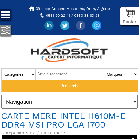
09 coop Adnane Mustapha,
Oran, Algérie
0561 90 22 41 / 0560 38 63 28
Panier
CARTE MERE INTEL H610M-E
DDR4 MSI PRO LGA 1700
Composants PC / Carte mère