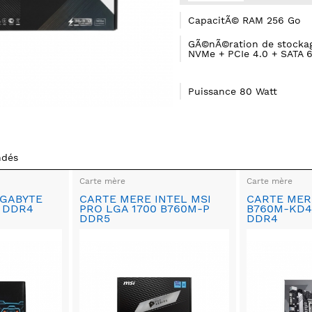
CapacitÃ© RAM 256 Go
GÃ©nÃ©ration de stockag
NVMe + PCIe 4.0 + SATA 
Puissance 80 Watt
ndés
Carte mère
Carte mère
IGABYTE
CARTE MERE INTEL MSI
CARTE MER
 DDR4
PRO LGA 1700 B760M-P
B760M-KD4
DDR5
DDR4