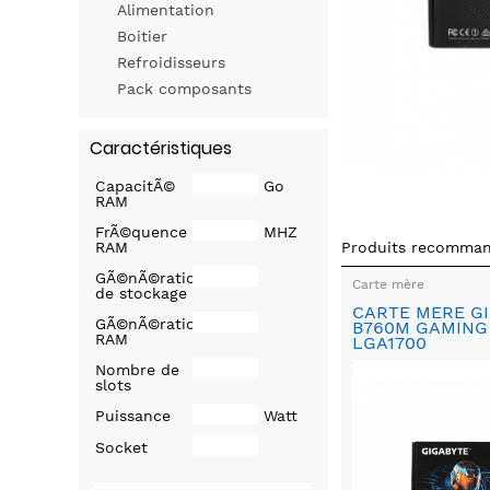
Alimentation
Boitier
Refroidisseurs
Pack composants
Caractéristiques
CapacitÃ©
Go
RAM
FrÃ©quence
MHZ
RAM
Produits recomma
GÃ©nÃ©ration
Carte mère
de stockage
CARTE MERE G
GÃ©nÃ©ration
B760M GAMING
RAM
LGA1700
Nombre de
slots
Puissance
Watt
Socket