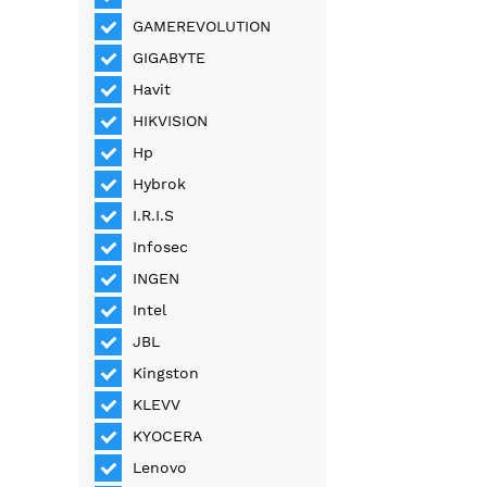
GAMEREVOLUTION
GIGABYTE
Havit
HIKVISION
Hp
Hybrok
I.R.I.S
Infosec
INGEN
Intel
JBL
Kingston
KLEVV
KYOCERA
Lenovo