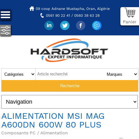
09 coop Adnane Mustapha,
Oran, Algérie
0561 90 22 41 / 0560 38 63 28
Panier
ALIMENTATION MSI MAG
A600DN 600W 80 PLUS
Composants PC / Alimentation