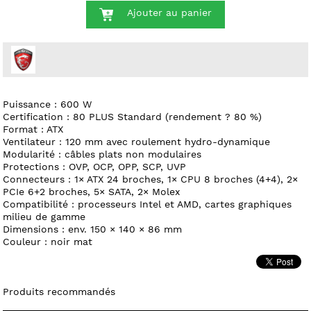
Ajouter au panier
Puissance : 600 W
Certification : 80 PLUS Standard (rendement ? 80 %)
Format : ATX
Ventilateur : 120 mm avec roulement hydro-dynamique
Modularité : câbles plats non modulaires
Protections : OVP, OCP, OPP, SCP, UVP
Connecteurs : 1× ATX 24 broches, 1× CPU 8 broches (4+4), 2×
PCIe 6+2 broches, 5× SATA, 2× Molex
Compatibilité : processeurs Intel et AMD, cartes graphiques
milieu de gamme
Dimensions : env. 150 × 140 × 86 mm
Couleur : noir mat
Produits recommandés