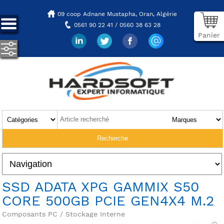
09 coop Adnane Mustapha,
Oran, Algérie
0561 90 22 41 / 0560 38 63 28
Panier
SSD ADATA XPG GAMMIX S50
CORE 500GB PCIE GEN4X4 M.2
Composants PC / Stockage Interne