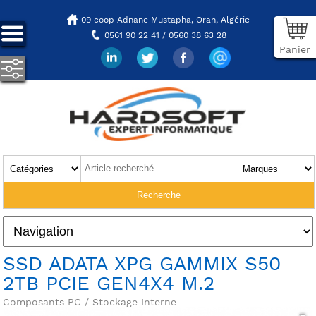
09 coop Adnane Mustapha,
Oran, Algérie
0561 90 22 41 / 0560 38 63 28
Panier
SSD ADATA XPG GAMMIX S50
2TB PCIE GEN4X4 M.2
Composants PC / Stockage Interne