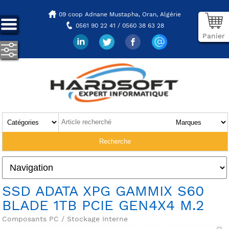
09 coop Adnane Mustapha,
Oran, Algérie
0561 90 22 41 / 0560 38 63 28
Panier
SSD ADATA XPG GAMMIX S60
BLADE 1TB PCIE GEN4X4 M.2
Composants PC / Stockage Interne