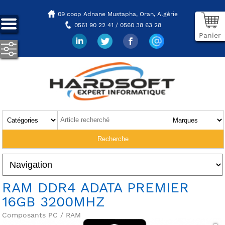
09 coop Adnane Mustapha,
Oran, Algérie
0561 90 22 41 / 0560 38 63 28
Panier
RAM DDR4 ADATA PREMIER
16GB 3200MHZ
Composants PC / RAM