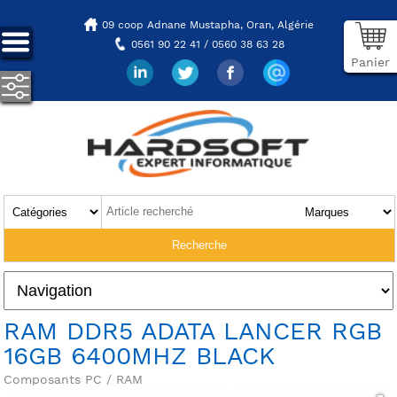
09 coop Adnane Mustapha,
Oran, Algérie
0561 90 22 41 / 0560 38 63 28
Panier
RAM DDR5 ADATA LANCER RGB
16GB 6400MHZ BLACK
Composants PC / RAM