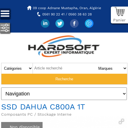
09 coop Adnane Mustapha,
Oran, Algérie
0561 90 22 41 / 0560 38 63 28
Panier
SSD DAHUA C800A 1T
Composants PC / Stockage Interne
Non disponible