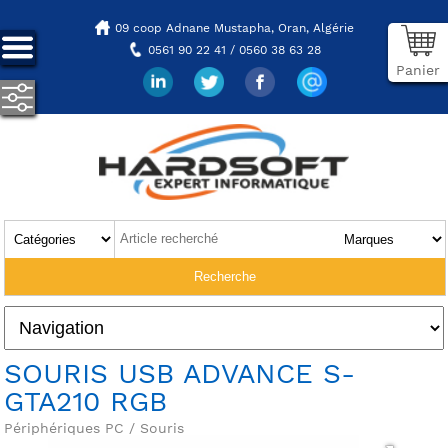
09 coop Adnane Mustapha,
Oran, Algérie
0561 90 22 41 / 0560 38 63 28
Panier
SOURIS USB ADVANCE S-
GTA210 RGB
Périphériques PC / Souris