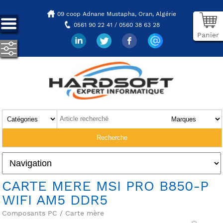
09 coop Adnane Mustapha,
Oran, Algérie
0561 90 22 41 / 0560 38 63 28
Panier
CARTE MERE MSI PRO B850-P
WIFI AM5 DDR5
Composants PC / Carte mère