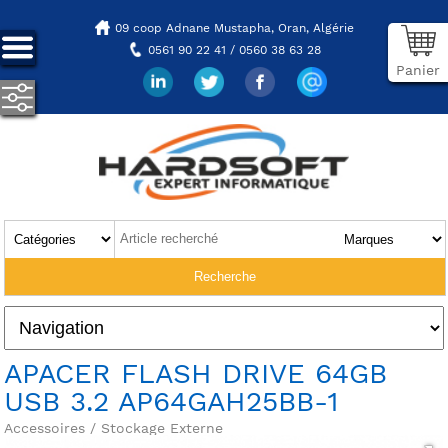
09 coop Adnane Mustapha,
Oran, Algérie
0561 90 22 41 / 0560 38 63 28
Panier
APACER FLASH DRIVE 64GB
USB 3.2 AP64GAH25BB-1
Accessoires / Stockage Externe