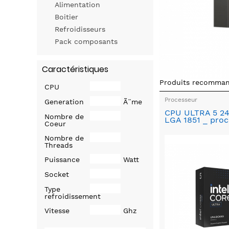
Alimentation
Boitier
Refroidisseurs
Pack composants
Caractéristiques
Produits recomma
CPU
Processeur
Generation
Ã¨me
CPU ULTRA 5 2
Nombre de
LGA 1851 _ proc
Coeur
Nombre de
Threads
Puissance
Watt
Socket
Type
refroidissement
Vitesse
Ghz