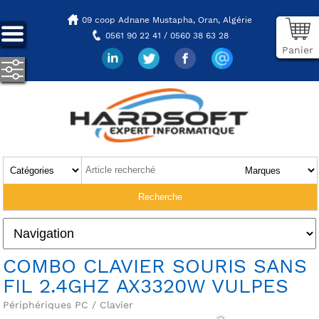
09 coop Adnane Mustapha,
Oran, Algérie
0561 90 22 41 / 0560 38 63 28
Panier
COMBO CLAVIER SOURIS SANS
FIL 2.4GHZ AX3320W VULPES
Périphériques PC / Clavier