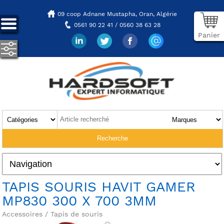
09 coop Adnane Mustapha,
Oran, Algérie
0561 90 22 41 / 0560 38 63 28
Panier
TAPIS SOURIS HAVIT GAMER
MP830 300 X 700 3MM
Accessoires / Tapis de souris