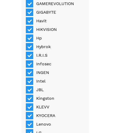
GAMEREVOLUTION
GIGABYTE
Havit
HIKVISION
Hp
Hybrok
I.R.I.S
Infosec
INGEN
Intel
JBL
Kingston
KLEVV
KYOCERA
Lenovo
LG