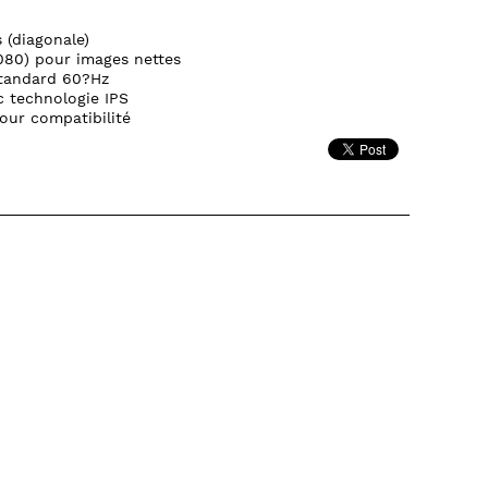
s (diagonale)
080) pour images nettes
standard 60?Hz
c technologie IPS
ur compatibilité