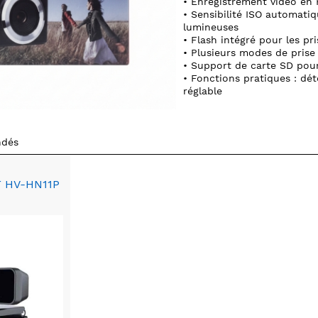
• Enregistrement vidéo en 
• Sensibilité ISO automati
lumineuses
• Flash intégré pour les pr
• Plusieurs modes de prise 
• Support de carte SD pour
• Fonctions pratiques : dét
réglable
ndés
 HV-HN11P