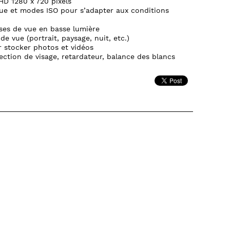
HD 1280 x 720 pixels
que et modes ISO pour s’adapter aux conditions
ises de vue en basse lumière
de vue (portrait, paysage, nuit, etc.)
 stocker photos et vidéos
ection de visage, retardateur, balance des blancs