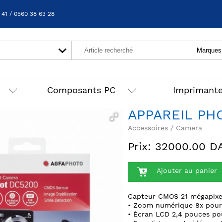
 41 / 0560 38 63 28
Composants PC
Imprimant
APPAREIL PH
Accessoires / Camera
Prix: 32000.00 D
Ajouter au panier
Capteur CMOS 21 mégapixel
• Zoom numérique 8x pour r
• Écran LCD 2,4 pouces pou