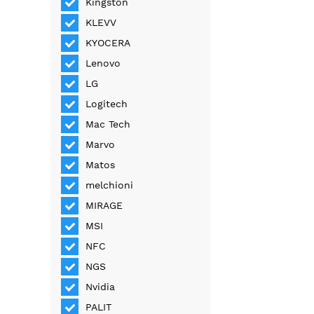
Kingston
KLEVV
KYOCERA
Lenovo
LG
Logitech
Mac Tech
Marvo
Matos
melchioni
MIRAGE
MSI
NFC
NGS
Nvidia
PALIT