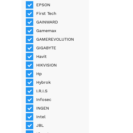
EPSON
First Tech
GAINWARD
Gamemax
GAMEREVOLUTION
GIGABYTE
Havit
HIKVISION
Hp
Hybrok
I.R.I.S
Infosec
INGEN
Intel
JBL