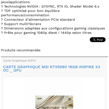
jeux/applications
? Technologies NVIDIA : G?SYNC, RTX IO, Shader Model 6.x
? TDP optimisé pour bon équilibre
performance/consommation
? Connecteur d’alimentation PCIe standard
? Support multi?écrans
? Dimensions adaptées aux configurations gaming classiques
? Prête pour gaming 1080p élevé / 1440p selon titres
Produits recommandés
Carte Graphique (GPU)
CARTE GRAPHIQUE MSI RTX5080 16GB INSPIRE X3
OC _ GPU