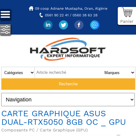
09 coop Adnane Mustapha,
Oran, Algérie
0561 90 22 41 / 0560 38 63 28
Panier
CARTE GRAPHIQUE ASUS
DUAL-RTX5050 8GB OC _ GPU
Composants PC / Carte Graphique (GPU)