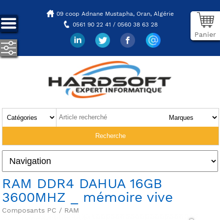
09 coop Adnane Mustapha,
Oran, Algérie
0561 90 22 41 / 0560 38 63 28
Panier
RAM DDR4 DAHUA 16GB
3600MHZ _ mémoire vive
Composants PC / RAM