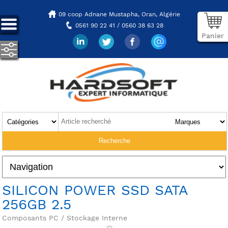
09 coop Adnane Mustapha,
Oran, Algérie
0561 90 22 41 / 0560 38 63 28
Panier
SILICON POWER SSD SATA
256GB 2.5
Composants PC / Stockage Interne