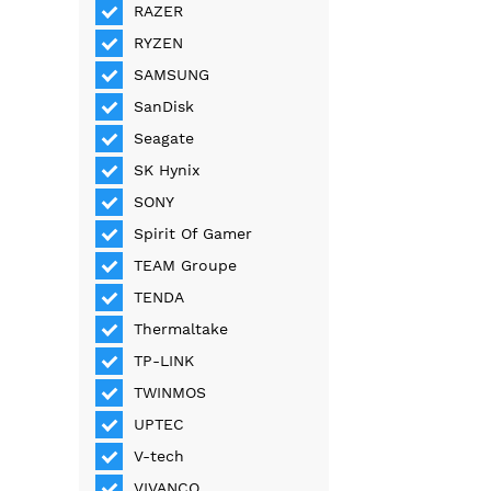
RAZER
RYZEN
SAMSUNG
SanDisk
Seagate
SK Hynix
SONY
Spirit Of Gamer
TEAM Groupe
TENDA
Thermaltake
TP-LINK
TWINMOS
UPTEC
V-tech
VIVANCO