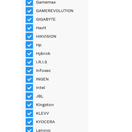
Gamemax
GAMEREVOLUTION
GIGABYTE
Havit
HIKVISION
Hp
Hybrok
I.R.I.S
Infosec
INGEN
Intel
JBL
Kingston
KLEVV
KYOCERA
Lenovo