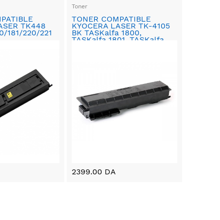
Toner
PATIBLE
TONER COMPATIBLE
ASER TK448
KYOCERA LASER TK-4105
0/181/220/221
BK TASKalfa 1800,
TASKalfa 1801, TASKalfa
2200, TASKalfa 2201
2399.00 DA