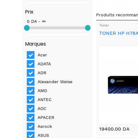
Prix
Produits recomma
0 DA - ∞
Toner
TONER HP H78A
Marques
Acer
ADATA
ADR
Alexander Weise
AMD
ANTEC
AOC
APACER
Asrock
19400.00 DA
ASUS