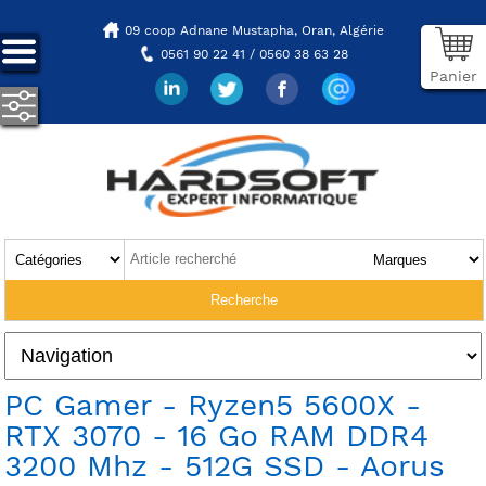
09 coop Adnane Mustapha,
Oran, Algérie
0561 90 22 41 / 0560 38 63 28
Panier
PC Gamer - Ryzen5 5600X -
RTX 3070 - 16 Go RAM DDR4
3200 Mhz - 512G SSD - Aorus