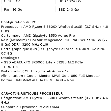
GPU 8 Go
HDD 1024 Go
Ram 16 Go
SSD 240 Go
Configuration du PC :
Processeur : AMD Ryzen 5 5600X Wraith Stealth (3.7 GHz / 4.6
GHz)
Carte mère : AMD Gigabyte B550 Aorus Pro
RAM (Mémoire) : Corsair Vengeance RGB PRO Series 16 Go (2x
8 Go) DDR4 3200 MHz CL16
Carte graphique (GPU) : Gigabyte GeForce RTX 3070 GAMING
OC 8G
Stockage :
- SSD ADATA XPG SX6000 Lite - 512Go M.2 PCIe
- HDD 1To
Watercooling CPU : Xigmatek Aurora 120
Alimentation : Cooler Master MWE Gold 650 Full Modular
Boitier : RAIDMAX ALPHA PRIME RGB - Noir
CARACTà‰RISTIQUES PROCESSEUR
Désignation: AMD Ryzen 5 5600X Wraith Stealth (3.7 GHz / 4.6
GHz)
Support du processeur: AMD AM4