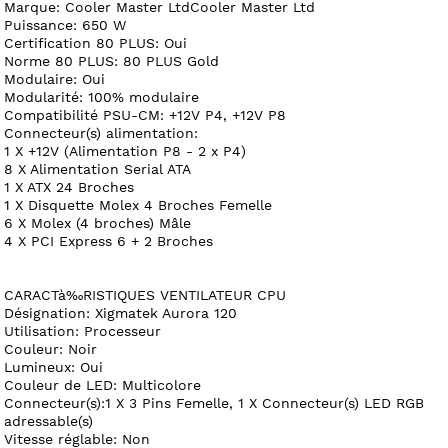
Marque: Cooler Master LtdCooler Master Ltd
Puissance: 650 W
Certification 80 PLUS: Oui
Norme 80 PLUS: 80 PLUS Gold
Modulaire: Oui
Modularité: 100% modulaire
Compatibilité PSU-CM: +12V P4, +12V P8
Connecteur(s) alimentation:
1 X +12V (Alimentation P8 - 2 x P4)
8 X Alimentation Serial ATA
1 X ATX 24 Broches
1 X Disquette Molex 4 Broches Femelle
6 X Molex (4 broches) Mâle
4 X PCI Express 6 + 2 Broches
CARACTà‰RISTIQUES VENTILATEUR CPU
Désignation: Xigmatek Aurora 120
Utilisation: Processeur
Couleur: Noir
Lumineux: Oui
Couleur de LED: Multicolore
Connecteur(s):1 X 3 Pins Femelle, 1 X Connecteur(s) LED RGB
adressable(s)
Vitesse réglable: Non