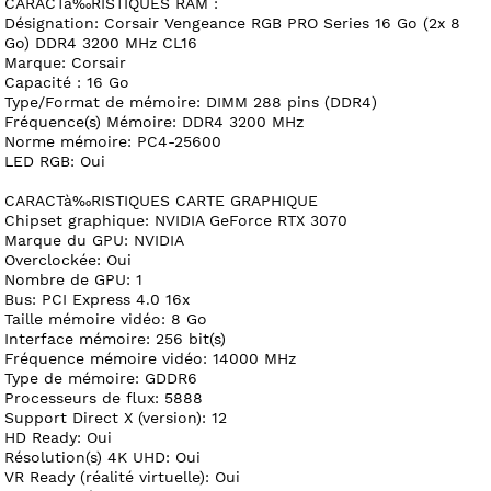
CARACTà‰RISTIQUES RAM :
Désignation: Corsair Vengeance RGB PRO Series 16 Go (2x 8
Go) DDR4 3200 MHz CL16
Marque: Corsair
Capacité : 16 Go
Type/Format de mémoire: DIMM 288 pins (DDR4)
Fréquence(s) Mémoire: DDR4 3200 MHz
Norme mémoire: PC4-25600
LED RGB: Oui
CARACTà‰RISTIQUES CARTE GRAPHIQUE
Chipset graphique: NVIDIA GeForce RTX 3070
Marque du GPU: NVIDIA
Overclockée: Oui
Nombre de GPU: 1
Bus: PCI Express 4.0 16x
Taille mémoire vidéo: 8 Go
Interface mémoire: 256 bit(s)
Fréquence mémoire vidéo: 14000 MHz
Type de mémoire: GDDR6
Processeurs de flux: 5888
Support Direct X (version): 12
HD Ready: Oui
Résolution(s) 4K UHD: Oui
VR Ready (réalité virtuelle): Oui