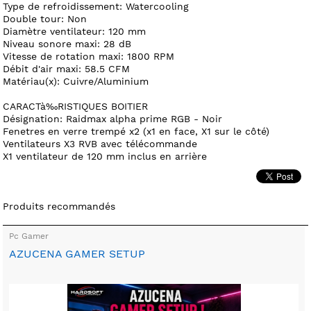
Type de refroidissement: Watercooling
Double tour: Non
Diamètre ventilateur: 120 mm
Niveau sonore maxi: 28 dB
Vitesse de rotation maxi: 1800 RPM
Débit d'air maxi: 58.5 CFM
Matériau(x): Cuivre/Aluminium
CARACTà‰RISTIQUES BOITIER
Désignation: Raidmax alpha prime RGB - Noir
Fenetres en verre trempé x2 (x1 en face, X1 sur le côté)
Ventilateurs X3 RVB avec télécommande
X1 ventilateur de 120 mm inclus en arrière
Produits recommandés
Pc Gamer
AZUCENA GAMER SETUP