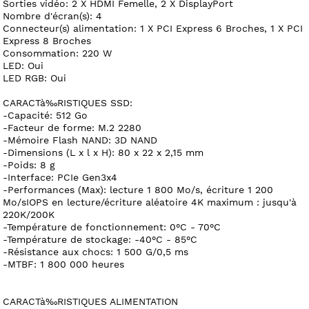
Sorties vidéo: 2 X HDMI Femelle, 2 X DisplayPort
Nombre d'écran(s): 4
Connecteur(s) alimentation: 1 X PCI Express 6 Broches, 1 X PCI
Express 8 Broches
Consommation: 220 W
LED: Oui
LED RGB: Oui
CARACTà‰RISTIQUES SSD:
-Capacité: 512 Go
-Facteur de forme: M.2 2280
-Mémoire Flash NAND: 3D NAND
-Dimensions (L x l x H): 80 x 22 x 2,15 mm
-Poids: 8 g
-Interface: PCIe Gen3x4
-Performances (Max): lecture 1 800 Mo/s, écriture 1 200
Mo/sIOPS en lecture/écriture aléatoire 4K maximum : jusqu'à
220K/200K
-Température de fonctionnement: 0°C - 70°C
-Température de stockage: -40°C - 85°C
-Résistance aux chocs: 1 500 G/0,5 ms
-MTBF: 1 800 000 heures
CARACTà‰RISTIQUES ALIMENTATION