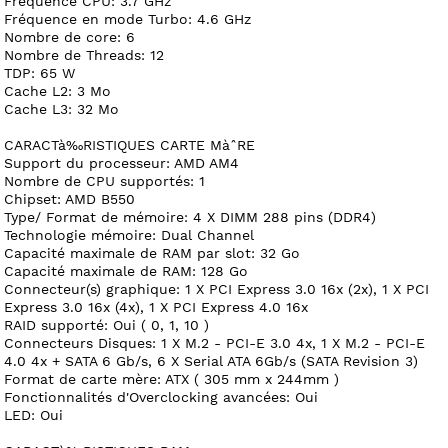
Fréquence CPU: 3.7 GHz
Fréquence en mode Turbo: 4.6 GHz
Nombre de core: 6
Nombre de Threads: 12
TDP: 65 W
Cache L2: 3 Mo
Cache L3: 32 Mo
CARACTà‰RISTIQUES CARTE MàˆRE
Support du processeur: AMD AM4
Nombre de CPU supportés: 1
Chipset: AMD B550
Type/ Format de mémoire: 4 X DIMM 288 pins (DDR4)
Technologie mémoire: Dual Channel
Capacité maximale de RAM par slot: 32 Go
Capacité maximale de RAM: 128 Go
Connecteur(s) graphique: 1 X PCI Express 3.0 16x (2x), 1 X PCI
Express 3.0 16x (4x), 1 X PCI Express 4.0 16x
RAID supporté: Oui ( 0, 1, 10 )
Connecteurs Disques: 1 X M.2 - PCI-E 3.0 4x, 1 X M.2 - PCI-E
4.0 4x + SATA 6 Gb/s, 6 X Serial ATA 6Gb/s (SATA Revision 3)
Format de carte mère: ATX ( 305 mm x 244mm )
Fonctionnalités d'Overclocking avancées: Oui
LED: Oui