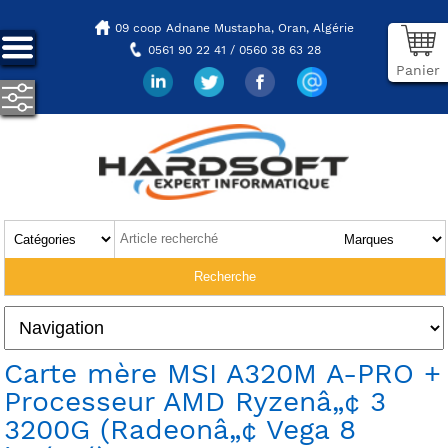
09 coop Adnane Mustapha,
Oran, Algérie
0561 90 22 41 / 0560 38 63 28
Panier
Carte mère MSI A320M A-PRO +
Processeur AMD Ryzenâ„¢ 3
3200G (Radeonâ„¢ Vega 8