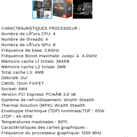
CARACTà‰RISTIQUES PROCESSEUR :
Nombre de cÅ“urs CPU: 4
Nombre de threads: 4
Nombre de cÅ“urs GPU: 8
Fréquence de base: 3.6GHz
Fréquence Boost maximale: Jusqu`à 4.0GHz
Mémoire cache L1 totale: 384KB
Mémoire cache L2 totale: 2MB
Total cache L3: 4MB
Débridé: Oui
CMOS: 12nm FinFET
Socket: AM4
Version PCI Express: PCIeÂ® 3.0 x8
Système de refroidissement: Wraith Stealth
Thermal Solution (MPK): Wraith Stealth
Enveloppe thermique (TDP) nominale/TDP : 65W
cTDP : 45-65W
Températures maximales : 95°C
Caractéristiques des cartes graphiques :
Fréquence du processeur graphique: 1250 MHz