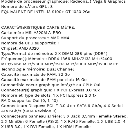
Modèle de processeur graphique: Radeonâ„¢ Vega 8 Graphics
Nombre de cÅ“urs GPU: 8
EQUIVALENT DE INTEL i3 9100+ GT 1030 2Go
CARACTà‰RISTIQUES CARTE MàˆRE:
Carte mère MSI A320M A-PRO
Support du processeur: AMD AM4
Nombre de CPU supportés: 1
Chipset: AMD A320
Type/Format de mémoire: 2 X DIMM 288 pins (DDR4)
Fréquence(s) Mémoire: DDR4 1866 MHz/2133 MHz/2400
MHz/2666 MHz/2800 MHz/2933 MHz/3000 MHz/3200 MHz
Technologie mémoire: Dual Channel
Capacité maximale de RAM: 32 Go
Capacité maximale de RAM par slot: 16 Go
Compatible coeur graphique intégré au CPU: Oui
Connecteur(s) graphique: 1 X PCI Express 3.0 16x
Nombre et Type de slots: 1 X PCI Express 2.0 1x
RAID supporté: Oui (0, 1, 10)
Connecteurs Disques: PCI-E 3.0 4x + SATA 6 Gb/s, 4 X Serial
ATA 6Gb/s (SATA Revision 3)
Connecteurs panneau arrière: 3 X Jack 3,5mm Femelle Stéréo,
2 X MiniDin 6 Femelle (PS/2), 1 X RJ45 Femelle, 2 X USB 2.0, 4
X USB 3.0, 1 X DVI Femelle, 1 X HDMI Femelle