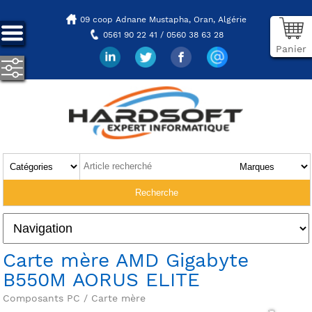
09 coop Adnane Mustapha,
Oran, Algérie
0561 90 22 41 / 0560 38 63 28
Panier
Carte mère AMD Gigabyte
B550M AORUS ELITE
Composants PC / Carte mère