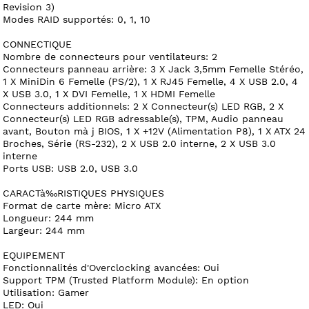
Revision 3)
Modes RAID supportés: 0, 1, 10
CONNECTIQUE
Nombre de connecteurs pour ventilateurs: 2
Connecteurs panneau arrière: 3 X Jack 3,5mm Femelle Stéréo,
1 X MiniDin 6 Femelle (PS/2), 1 X RJ45 Femelle, 4 X USB 2.0, 4
X USB 3.0, 1 X DVI Femelle, 1 X HDMI Femelle
Connecteurs additionnels: 2 X Connecteur(s) LED RGB, 2 X
Connecteur(s) LED RGB adressable(s), TPM, Audio panneau
avant, Bouton mà j BIOS, 1 X +12V (Alimentation P8), 1 X ATX 24
Broches, Série (RS-232), 2 X USB 2.0 interne, 2 X USB 3.0
interne
Ports USB: USB 2.0, USB 3.0
CARACTà‰RISTIQUES PHYSIQUES
Format de carte mère: Micro ATX
Longueur: 244 mm
Largeur: 244 mm
EQUIPEMENT
Fonctionnalités d'Overclocking avancées: Oui
Support TPM (Trusted Platform Module): En option
Utilisation: Gamer
LED: Oui