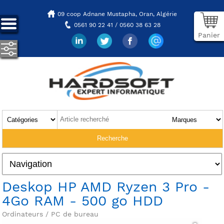
09 coop Adnane Mustapha,
Oran, Algérie
0561 90 22 41 / 0560 38 63 28
Panier
Deskop HP AMD Ryzen 3 Pro -
4Go RAM - 500 go HDD
Ordinateurs / PC de bureau