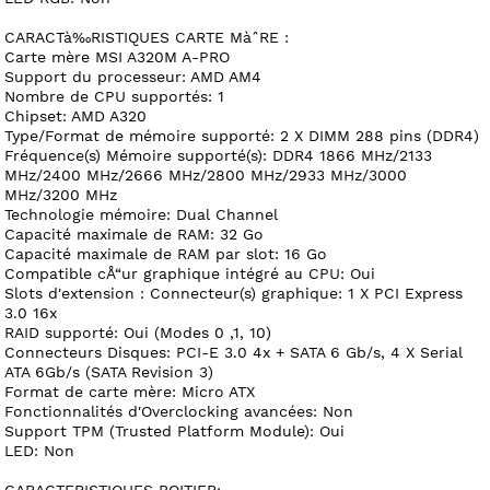
CARACTà‰RISTIQUES CARTE MàˆRE :
Carte mère MSI A320M A-PRO
Support du processeur: AMD AM4
Nombre de CPU supportés: 1
Chipset: AMD A320
Type/Format de mémoire supporté: 2 X DIMM 288 pins (DDR4)
Fréquence(s) Mémoire supporté(s): DDR4 1866 MHz/2133
MHz/2400 MHz/2666 MHz/2800 MHz/2933 MHz/3000
MHz/3200 MHz
Technologie mémoire: Dual Channel
Capacité maximale de RAM: 32 Go
Capacité maximale de RAM par slot: 16 Go
Compatible cÅ“ur graphique intégré au CPU: Oui
Slots d'extension : Connecteur(s) graphique: 1 X PCI Express
3.0 16x
RAID supporté: Oui (Modes 0 ,1, 10)
Connecteurs Disques: PCI-E 3.0 4x + SATA 6 Gb/s, 4 X Serial
ATA 6Gb/s (SATA Revision 3)
Format de carte mère: Micro ATX
Fonctionnalités d'Overclocking avancées: Non
Support TPM (Trusted Platform Module): Oui
LED: Non
CARACTERISTIQUES BOITIER: