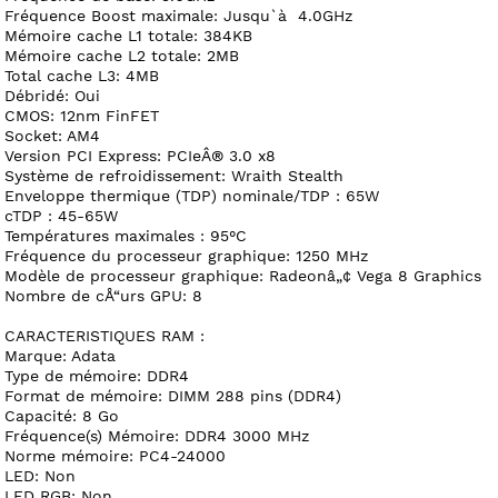
Fréquence Boost maximale: Jusqu`à 4.0GHz
Mémoire cache L1 totale: 384KB
Mémoire cache L2 totale: 2MB
Total cache L3: 4MB
Débridé: Oui
CMOS: 12nm FinFET
Socket: AM4
Version PCI Express: PCIeÂ® 3.0 x8
Système de refroidissement: Wraith Stealth
Enveloppe thermique (TDP) nominale/TDP : 65W
cTDP : 45-65W
Températures maximales : 95°C
Fréquence du processeur graphique: 1250 MHz
Modèle de processeur graphique: Radeonâ„¢ Vega 8 Graphics
Nombre de cÅ“urs GPU: 8
CARACTERISTIQUES RAM :
Marque: Adata
Type de mémoire: DDR4
Format de mémoire: DIMM 288 pins (DDR4)
Capacité: 8 Go
Fréquence(s) Mémoire: DDR4 3000 MHz
Norme mémoire: PC4-24000
LED: Non
LED RGB: Non