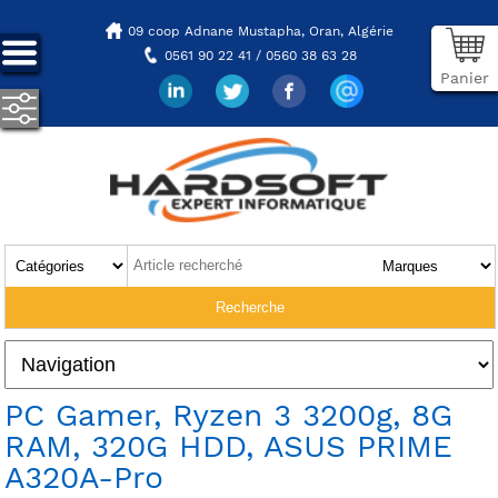
09 coop Adnane Mustapha,
Oran, Algérie
0561 90 22 41 / 0560 38 63 28
Panier
PC Gamer, Ryzen 3 3200g, 8G
RAM, 320G HDD, ASUS PRIME
A320A-Pro