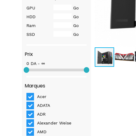
GPU
Go
HDD
Go
Ram
Go
SSD
Go
Prix
0 DA - ∞
Marques
Acer
ADATA
ADR
Alexander Weise
AMD