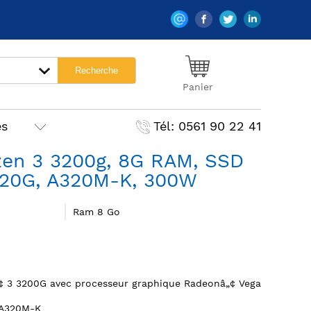
Panier
es
Tél: 0561 90 22 41
en 3 3200g, 8G RAM, SSD
20G, A320M-K, 300W
Ram 8 Go
¢ 3 3200G avec processeur graphique Radeonâ„¢ Vega
 A320M-K