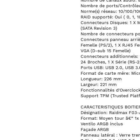
Nombre de canaux audio: 
Nombre de ports/Contrôleu
Norme(s) réseau: 10/100/1
RAID supporté: Oui ( 0, 1, 1
Connecteurs Disques: 1 X M.
(SATA Revision 3)
Nombre de connecteurs pou
Connecteurs panneau arrièr
Femelle (PS/2), 1 X RJ45 Fe
VGA (D-sub 15 Femelle)
Connecteurs additionnels: 1
24 Broches, 1 X Série (RS-2
Ports USB: USB 2.0, USB 3.
Format de carte mère: Mic
Longueur: 226 mm
Largeur: 221 mm
Fonctionnalités d'Overcloc
Support TPM (Trusted Plat
CARACTERISTIQUES BOITIER
Désignation: Raidmax F03
Format: Moyen tour â€“ 1x
Ventilo ARGB inclus
Façade ARGB
Panneau latéral : Verre tr