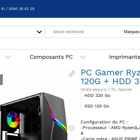
 41 / 0560 38 63 28
Composants PC
Imprimant
PC Gamer Ryz
120G + HDD 3
Ordinateurs / Pc Gamer
HDD 320 Go
SSD 120 Go
Configuration du PC :
-Processeur : AMD Ryzenâ„
8
-Carte mère : ASUS PRIME