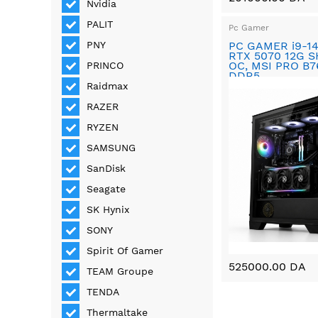
Nvidia
PALIT
Pc Gamer
PC GAMER i9-1
PNY
RTX 5070 12G 
OC, MSI PRO B
PRINCO
DDR5
Raidmax
RAZER
RYZEN
SAMSUNG
SanDisk
Seagate
SK Hynix
SONY
Spirit Of Gamer
525000.00 DA
TEAM Groupe
TENDA
Thermaltake