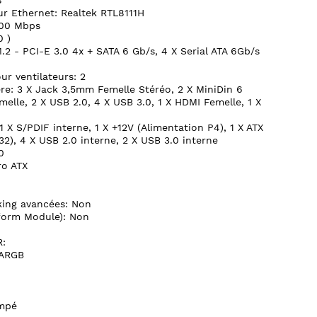
8
r Ethernet: Realtek RTL8111H
000 Mbps
0 )
2 - PCI-E 3.0 4x + SATA 6 Gb/s, 4 X Serial ATA 6Gb/s
r ventilateurs: 2
e: 3 X Jack 3,5mm Femelle Stéréo, 2 X MiniDin 6
melle, 2 X USB 2.0, 4 X USB 3.0, 1 X HDMI Femelle, 1 X
 X S/PDIF interne, 1 X +12V (Alimentation P4), 1 X ATX
32), 4 X USB 2.0 interne, 2 X USB 3.0 interne
0
ro ATX
king avancées: Non
form Module): Non
:
-ARGB
empé