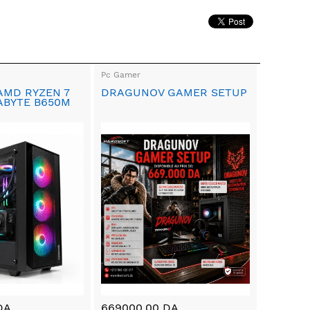
Pc Gamer
AMD RYZEN 7
DRAGUNOV GAMER SETUP
ABYTE B650M
DA
669000.00 DA