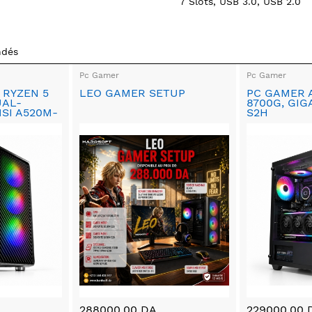
7 Slots, USB 3.0, USB 2.0
ndés
Pc Gamer
Pc Gamer
 RYZEN 5
LEO GAMER SETUP
PC GAMER 
UAL-
8700G, GIG
MSI A520M-
S2H
288000.00 DA
229000.00 