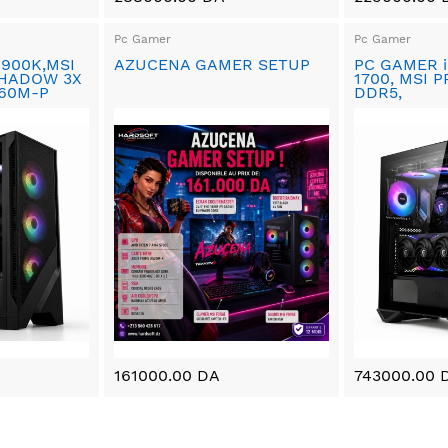
Pc Gamer
Pc Gamer
4900K,MSI
AZUCENA GAMER SETUP
PC GAMER i
SHADOW 3X
1700, MSI P
760M-P
DDR5,
161000.00 DA
743000.00 