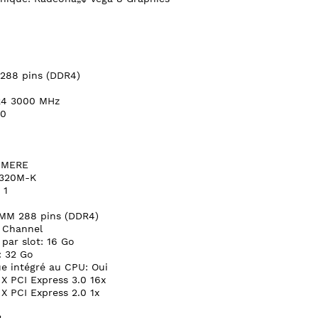
288 pins (DDR4)
R4 3000 MHz
00
 MERE
A320M-K
 1
IMM 288 pins (DDR4)
 Channel
par slot: 16 Go
: 32 Go
e intégré au CPU: Oui
 X PCI Express 3.0 16x
X PCI Express 2.0 1x