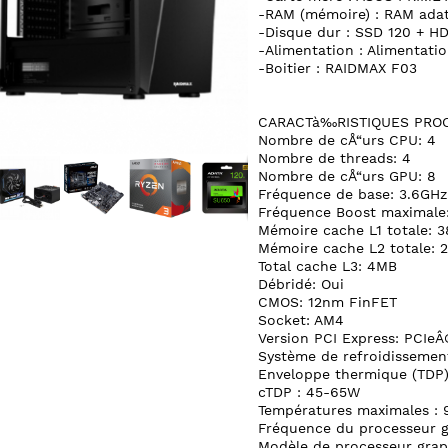
-RAM (mémoire) : RAM ada
-Disque dur : SSD 120 + H
-Alimentation : Alimentat
-Boitier : RAIDMAX F03
CARACTà‰RISTIQUES PRO
Nombre de cÅ“urs CPU: 4
Nombre de threads: 4
Nombre de cÅ“urs GPU: 8
Fréquence de base: 3.6GHz
Fréquence Boost maximale
Mémoire cache L1 totale: 
Mémoire cache L2 totale: 
Total cache L3: 4MB
Débridé: Oui
CMOS: 12nm FinFET
Socket: AM4
Version PCI Express: PCIeÂ
Système de refroidissement
Enveloppe thermique (TDP
cTDP : 45-65W
Températures maximales : 
Fréquence du processeur g
Modèle de processeur grap