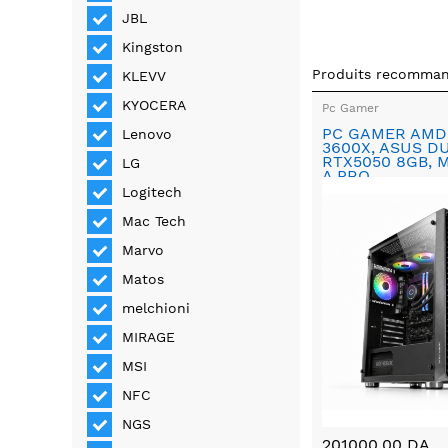
JBL
Kingston
Produits recomma
KLEVV
KYOCERA
Pc Gamer
PC GAMER AMD
Lenovo
3600X, ASUS D
RTX5050 8GB, 
LG
A PRO
Logitech
Mac Tech
Marvo
Matos
melchioni
MIRAGE
MSI
NFC
NGS
201000.00 DA