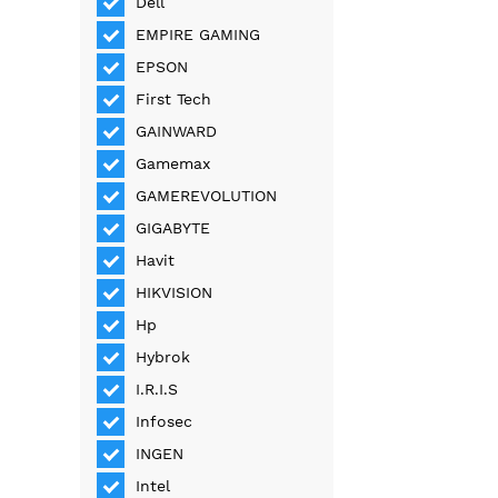
Dell
EMPIRE GAMING
EPSON
First Tech
GAINWARD
Gamemax
GAMEREVOLUTION
GIGABYTE
Havit
HIKVISION
Hp
Hybrok
I.R.I.S
Infosec
INGEN
Intel