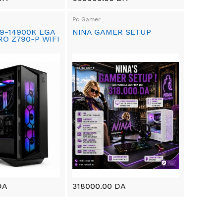
Pc Gamer
9-14900K LGA
NINA GAMER SETUP
RO Z790-P WIFI
DA
318000.00 DA