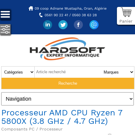
09 coop Adnane Mustapha,
Oran, Algérie
0561 90 22 41 / 0560 38 63 28
Panier
Processeur AMD CPU Ryzen 7
5800X (3.8 GHz / 4.7 GHz)
Composants PC / Processeur